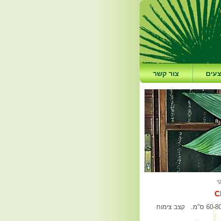
עים
צור קשר
י
שמוצאו מקסיקו, גוואטמלה והונדורס. גובהו 1.5-2.0 מ', רוחבו 60-80 ס"מ. קצב צימוח