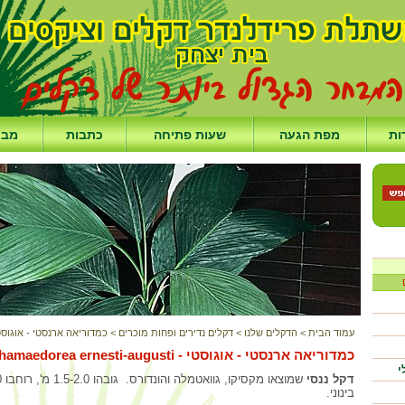
ות
מפת הגעה
שעות פתיחה
כתבות
מבצ
עמוד הבית
>
הדקלים שלנו
>
דקלים נדירים ופחות מוכרים
>
כמדוריאה ארנסטי - אוגוסט
כמדוריאה ארנסטי - אוגוסטי - Chamaedorea ernesti-augusti
י
דקל ננסי
בינוני.